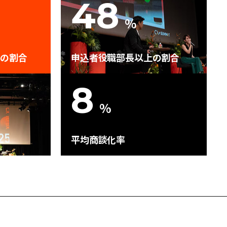
48
%
上の割合
申込者役職部長以上の割合
8
%
平均商談化率