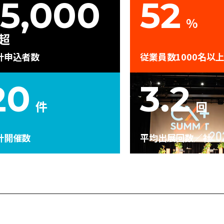
15,000
52
%
超
計申込者数
従業員数1000名以
20
3.2
件
回
計開催数
平均出展回数／社