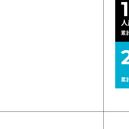
人
累
累