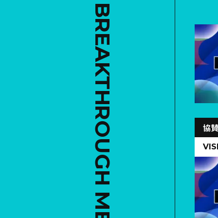
BUSINESS BREAKTHROUGH MEDIA
協
VIS