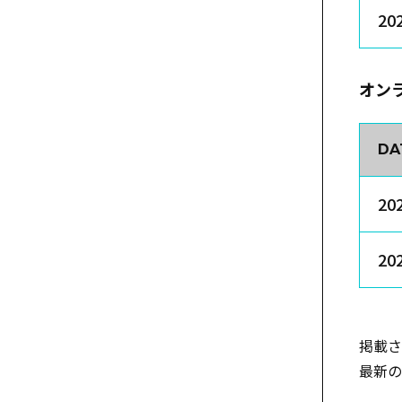
20
オン
DA
202
202
掲載さ
最新の